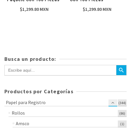
$
1,299.80
MXN
$
1,299.80
MXN
Busca un producto:
Botón de bús
Buscar:
Productos por Categorías
Papel para Registro
(344)
Rollos
(86)
Amsco
(1)