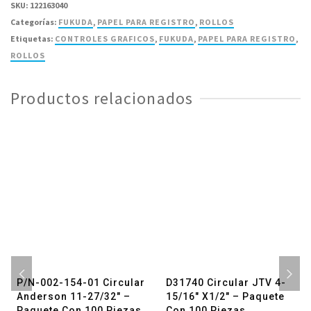
SKU:
122163040
Rollo
Categorías:
FUKUDA
,
PAPEL PARA REGISTRO
,
ROLLOS
Fukuda
Etiquetas:
CONTROLES GRAFICOS
,
FUKUDA
,
PAPEL PARA REGISTRO
,
209mm
ROLLOS
X30M
-
Productos relacionados
1
Pieza
cantidad
P/N-002-154-01 Circular
D31740 Circular JTV 4-
Anderson 11-27/32″ –
15/16″ X1/2″ – Paquete
Paquete Con 100 Piezas
Con 100 Piezas