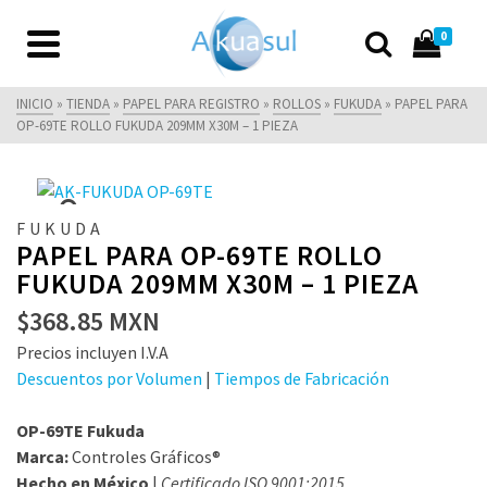
0
INICIO
»
TIENDA
»
PAPEL PARA REGISTRO
»
ROLLOS
»
FUKUDA
»
PAPEL PARA
OP-69TE ROLLO FUKUDA 209MM X30M – 1 PIEZA
FUKUDA
PAPEL PARA OP-69TE ROLLO
FUKUDA 209MM X30M – 1 PIEZA
$
368.85
MXN
Precios incluyen I.V.A
Descuentos por Volumen
|
Tiempos de Fabricación
OP-69TE Fukuda
Marca:
Controles Gráficos®
Hecho en México
|
Certificado ISO 9001:2015