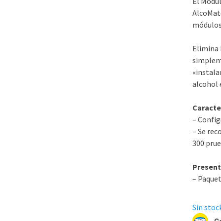
El Módul
AlcoMat
módulos
Elimina 
simpleme
«instala
alcohol 
Caracte
– Config
– Se rec
300 prue
Present
– Paquet
Sin stock
C