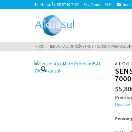
Teléfono:
55 5746 7100 Ext. Tienda: 219
tiend
INICIO
»
TIENDA
»
ALCOHOLÍMETROS
»
SENSOR PARA ALCOMA
ALCO
SENS
7000
$
5,80
Precios i
Descuen
Sensor 