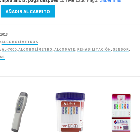
AÑADIR AL CARRITO
e
m®
01013
:
ALCOHOLÍMETROS
:
AL-7000
,
ALCOHOLÍMETRO
,
ALCOMATE
,
REHABILITACIÓN
,
SENSOR
,
AS
d