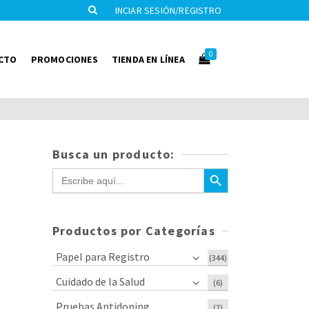
INCIAR SESIÓN/REGISTRO
0
CTO
PROMOCIONES
TIENDA EN LÍNEA
Busca un producto:
Botón de búsqueda
Buscar:
Productos por Categorías
Papel para Registro
(344)
Cuidado de la Salud
(6)
Pruebas Antidoping
(2)