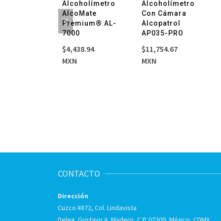
trodos
Alcoholímetro
Alcoholímetro
ch. ECG De
AlcoMate
Con Cámara
mero
Premium® AL-
Alcopatrol
olúcido
7000
AP035-PRO
MED Adulto
$
4,438.94
$
11,754.67
bre Con 100
MXN
MXN
as
.80
CONTACTO
Dirección
Cuzco #872, Col. Lindavista
Deleg. Gustavo A. Madero, C.P. 07300, México, CDMX