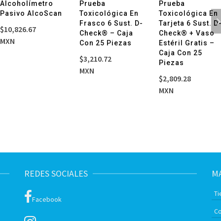
Alcoholímetro
Prueba
Prueba
Pasivo AlcoScan
Toxicológica En
Toxicológica En
Frasco 6 Sust. D-
Tarjeta 6 Sust. D
$
10,826.67
Check® – Caja
Check® + Vaso
MXN
Con 25 Piezas
Estéril Gratis –
Caja Con 25
$
3,210.72
Piezas
MXN
$
2,809.28
MXN
REDES SOCIALES
MA
Ti
Facebook
Co