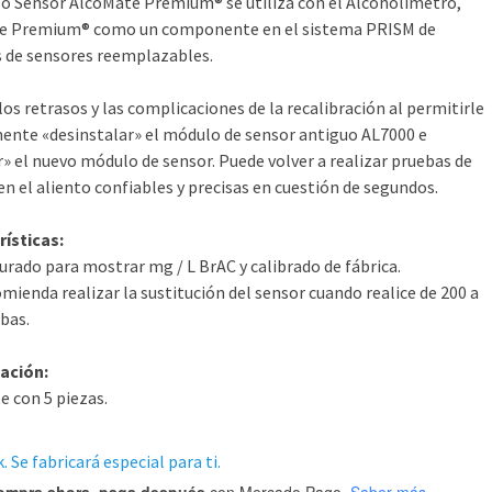
o Sensor AlcoMate Premium® se utiliza con el Alcoholímetro,
e Premium® como un componente en el sistema PRISM de
 de sensores reemplazables.
los retrasos y las complicaciones de la recalibración al permitirle
nte «desinstalar» el módulo de sensor antiguo AL7000 e
r» el nuevo módulo de sensor. Puede volver a realizar pruebas de
en el aliento confiables y precisas en cuestión de segundos.
rísticas:
urado para mostrar mg / L BrAC y calibrado de fábrica.
omienda realizar la sustitución del sensor cuando realice de 200 a
bas.
ación:
e con 5 piezas.
. Se fabricará especial para ti.
ompra ahora, paga después
con Mercado Pago.
Saber más