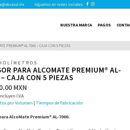
a@akuasul.mx Síguenos en redes sociales:
NUESTRA MARCA
PAGOS
CONTA
TE PREMIUM® AL-7000 – CAJA CON 5 PIEZAS
HOLÍMETROS
OR PARA ALCOMATE PREMIUM® AL-
 – CAJA CON 5 PIEZAS
0.00
MXN
ncluyen I.V.A
tos por Volumen
|
Tiempos de Fabricación
para AlcoMate Premium® AL-7000.