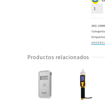
Sensor
para
AlcoMat
Premiu
SKU:
1300
AL-
Categoría
7000
Etiquetas
-
URGENCI
Caja
con
Productos relacionados
5
piezas
cantida