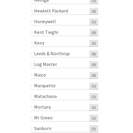
Hellige
(1)
X27M – 1 Pieza
Paquete
COROMETRI
Hewlett Packard
1 Paquete
(5)
$
124.84
$
466.69
$
70.03
Honeywell
MXN
MXN
(1)
MXN
Kent Tieghi
(0)
Kenz
(3)
Leeds & Northrup
(0)
Log Master
(0)
Maico
(0)
Marquette
(1)
Matachana
(1)
Mortara
(1)
Mr Green
(1)
Sanborn
(3)