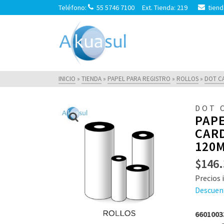
Teléfono:
55 5746 7100 Ext. Tienda: 219
tiend
INICIO
»
TIENDA
»
PAPEL PARA REGISTRO
»
ROLLOS
»
DOT C
DOT 
PAP
CARD
120M
$
146.
Precios i
Descuen
6601003