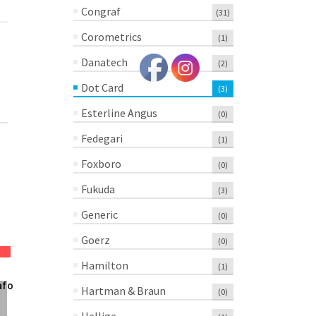
Congraf
(31)
Corometrics
(1)
Danatech
(2)
Dot Card
(3)
Esterline Angus
(0)
Fedegari
(1)
Foxboro
(0)
Fukuda
(3)
Generic
(0)
Goerz
(0)
Hamilton
(1)
Papel Para
Papel Para
Papel Para
afo
Electrocardiografo
036869-001 PLEG
Cardiotoco
Hartman & Braun
(0)
Bionet ECG-2000
215X280MM
Lgmd 4305
Rollo 214mm
QUINTON – 1
PLEG 152X