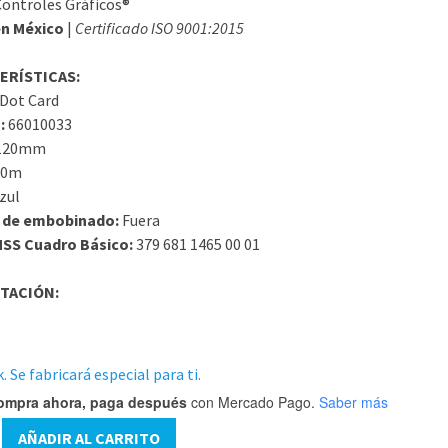
ontroles Gráficos®
n México
|
Certificado ISO 9001:2015
ERÍSTICAS:
Dot Card
:
66010033
120mm
20m
zul
 de embobinado:
Fuera
MSS Cuadro Básico:
379 681 1465 00 01
TACIÓN:
. Se fabricará especial para ti.
ompra ahora, paga después
con Mercado Pago.
Saber más
AÑADIR AL CARRITO