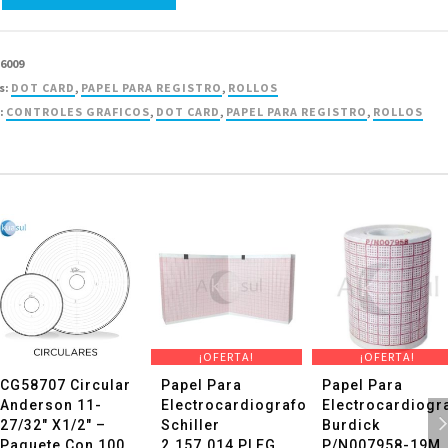
ardiografo
i
26009
3
s:
DOT CARD
,
PAPEL PARA REGISTRO
,
ROLLOS
:
CONTROLES GRAFICOS
,
DOT CARD
,
PAPEL PARA REGISTRO
,
ROLLOS
d
¡OFERTA!
¡OFERTA!
CG58707 Circular
Papel Para
Papel Para
Anderson 11-
Electrocardiografo
Electrocardiogr
27/32″ X1/2″ –
Schiller
Burdick
Paquete Con 100
2.157.014 PLEG
P/N007958-19M