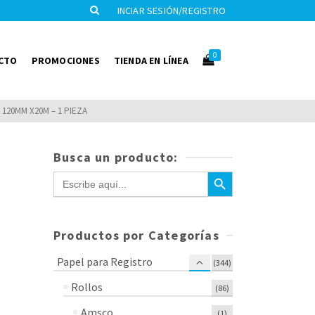
INCIAR SESIÓN/REGISTRO
0
CTO
PROMOCIONES
TIENDA EN LÍNEA
120MM X20M – 1 PIEZA
Busca un producto:
Botón de búsqueda
Buscar:
Productos por Categorías
Papel para Registro
(344)
Rollos
(86)
Amsco
(1)