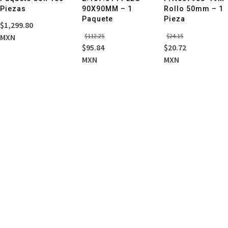
Piezas
90X90MM – 1
Rollo 50mm – 1
Paquete
Pieza
$
1,299.80
El
El
El
El
MXN
$
112.25
$
24.15
precio
precio
precio
precio
$
95.84
$
20.72
original
actual
original
actual
MXN
MXN
era:
es:
era:
es:
$112.25.
$95.84.
$24.15.
$20.72.