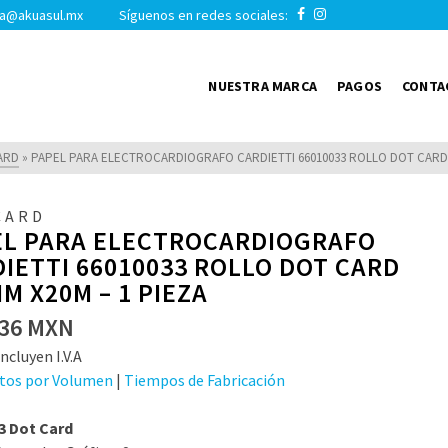
a@akuasul.mx Síguenos en redes sociales:
NUESTRA MARCA
PAGOS
CONTA
ARD
»
PAPEL PARA ELECTROCARDIOGRAFO CARDIETTI 66010033 ROLLO DOT CARD 
CARD
EL PARA ELECTROCARDIOGRAFO
IETTI 66010033 ROLLO DOT CARD
M X20M – 1 PIEZA
36
MXN
ncluyen I.V.A
tos por Volumen
|
Tiempos de Fabricación
3 Dot Card