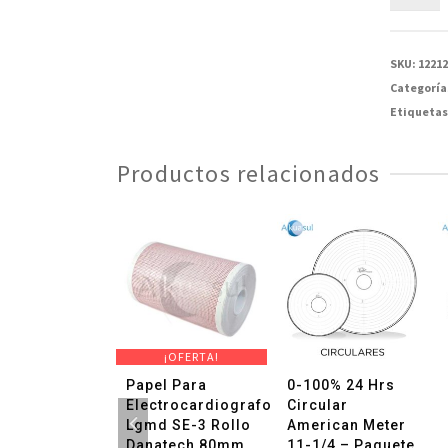
para
Electroc
Cardiett
SKU:
1221
6601003
Categoría
Rollo
Etiquetas
Dot
Card
Productos relacionados
120mm
X20M
-
1
Pieza
cantida
¡OFERTA!
l Para
Papel Para
0-100% 24 Hrs
iotocografo
Electrocardiografo
Circular
d 4305AAO
Lgmd SE-3 Rollo
American Meter
G 152X90MM
Danatech 80mm
11-1/4 – Paquete