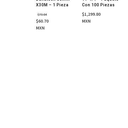
OMETRICS –
X30M – 1 Pieza
Con 100 Piezas
quete
El
El
$
1,299.80
$
70.84
03
precio
precio
$
60.70
MXN
original
actual
MXN
era:
es:
$70.84.
$60.70.