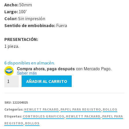
Ancho:
50mm
Largo:
100′
Color:
Sin impresión
Sentido de embobinado:
Fuera
PRESENTACIÓN:
1 pieza.
6 disponibles en almacén.
Compra ahora, paga después
con Mercado Pago.
Saber más
Papel
AÑADIR AL CARRITO
para
40477-
A
SKU:
122204025
Rollo
Categorías:
HEWLETT PACKARD
,
PAPEL PARA REGISTRO
,
ROLLOS
Hewlett
Etiquetas:
CONTROLES GRAFICOS
,
HEWLETT PACKARD
,
PAPEL PARA
Packard
REGISTRO
,
ROLLOS
50mm