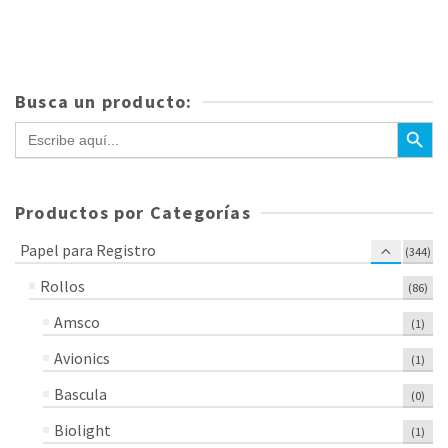
Busca un producto:
Botón de bús
Buscar:
Productos por Categorías
Papel para Registro
(344)
Rollos
(86)
Amsco
(1)
Avionics
(1)
Bascula
(0)
Biolight
(1)