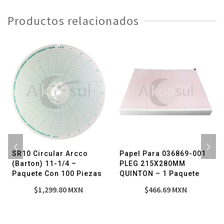
X100'
Productos relacionados
-
1
Pieza
cantidad
SR10 Circular Arcco
Papel Para 036869-001
(Barton) 11-1/4 –
PLEG 215X280MM
Paquete Con 100 Piezas
QUINTON – 1 Paquete
$
1,299.80
MXN
$
466.69
MXN