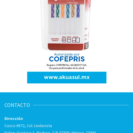
CONTACTO
Dirección
Cuzco #872, Col. Lindavista
Deleg. Gustavo A. Madero, C.P. 07300, México, CDMX